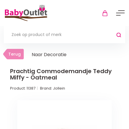
Terug
Terug
Naar Decoratie
Thuis
Bekijk alles
Prachtig Commodemandje Teddy
Miffy - Oatmeal
In de box
Product:
11387
Brand:
Jollein
Boxkleden
Boxmatrassen en hoeslakens
Muziekmobiel
Meer