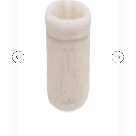
Veiligheid in en om huis
Veiligheid in huis
Veiligheid buiten de deur
Meer
Kinderstoelen
Kinderstoelen
Kindermeubels
Accessoires
Meer
Schommelstoelen en wipstoeltjes
Meer