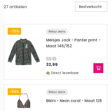
27
artikelen
Bestverkocht
Veiligheid in en om huis
Veiligheid in huis
Veiligheid buiten de deur
-70%
Retour Jeans
Meer
Meisjes Jack - Panter print -
Maat 146/152
Kinderstoelen
109,95
Kinderstoelen
32,99
Kindermeubels
Direct leverbaar
Accessoires
Meer
-50%
Retour Jeans
Schommelstoelen en wipstoeltjes
Bikini - Neon coral - Maat 128
Meer