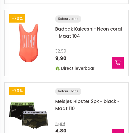
-70%
Retour Jeans
Badpak Kaleeshi- Neon coral
- Maat 104
32,99
9,90
Direct leverbaar
-70%
Retour Jeans
Meisjes Hipster 2pk - black -
Maat 110
15,99
4,80