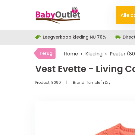
Alle 
Leegverkoop kleding NU 70%
Direc
Terug
Home
Kleding
Peuter (8
Vest Evette - Living C
Product:
8090
Brand:
Tumble 'n Dry