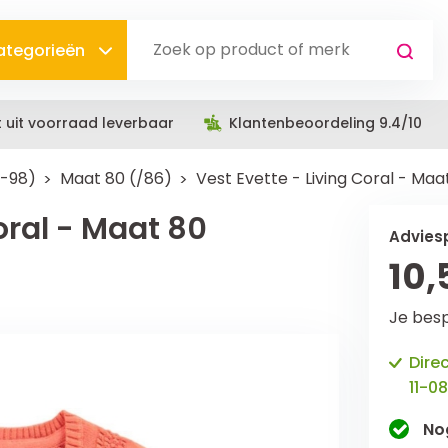
categorieën
t uit voorraad leverbaar
Klantenbeoordeling 9.4/10
0-98)
Maat 80 (/86)
Vest Evette - Living Coral - Maa
oral - Maat 80
Adviesp
10,
Je bes
Dire
11-08
No