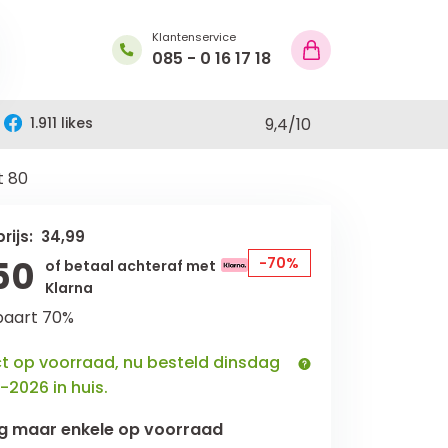
Klantenservice
085 - 0 16 17 18
1.911 likes
9,4
/
10
t 80
rijs: 34,99
50
-70%
of betaal achteraf met
Klarna
paart 70%
ct op voorraad, nu besteld dinsdag
-2026 in huis.
g maar
enkele
op voorraad