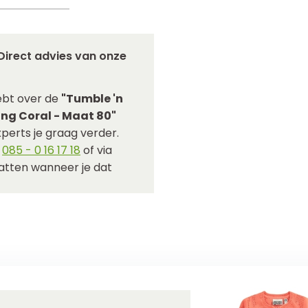
Direct advies van onze
ebt over de
"Tumble 'n
ving Coral - Maat 80"
perts je graag verder.
p
085 - 0 16 17 18
of via
hatten wanneer je dat