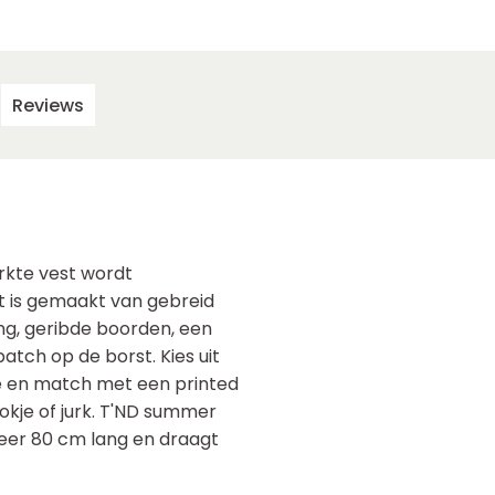
Reviews
erkte vest wordt
t is gemaakt van gebreid
ng, geribde boorden, een
patch op de borst. Kies uit
je en match met een printed
 rokje of jurk. T'ND summer
veer 80 cm lang en draagt