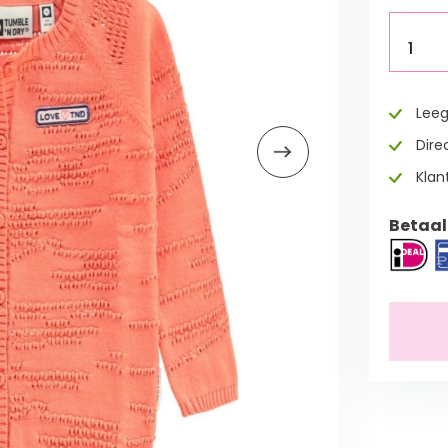
1
Leeg
Direc
Klan
Betaal 