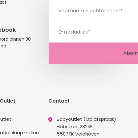
act
ebook
ord binnen 30
ten
Outlet
Contact
utlet
Babyoutlet (Op afspraak)
Habraken 2323E
atie slaapzakken
5507TK Veldhoven