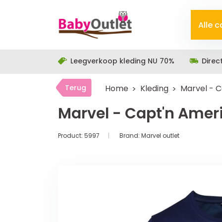
Alle 
Leegverkoop kleding NU 70%
Direc
Terug
Home
Kleding
Marvel - C
Marvel - Capt'n Ameri
Product:
5997
Brand:
Marvel outlet