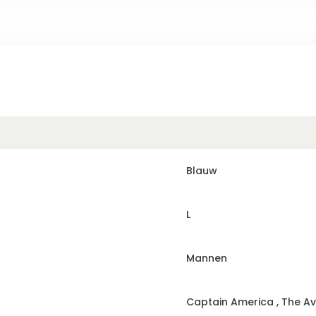
Blauw
L
Mannen
Captain America , The A