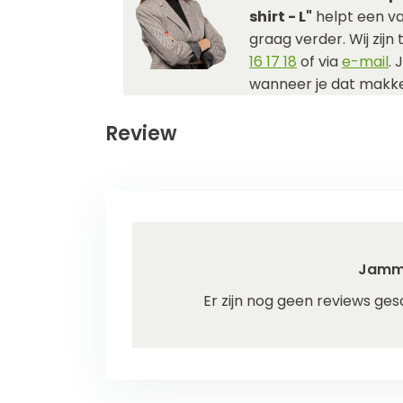
shirt - L"
helpt een va
graag verder. Wij zijn
16 17 18
of via
e-mail
. 
wanneer je dat makkel
Review
Jamm
Er zijn nog geen reviews ges