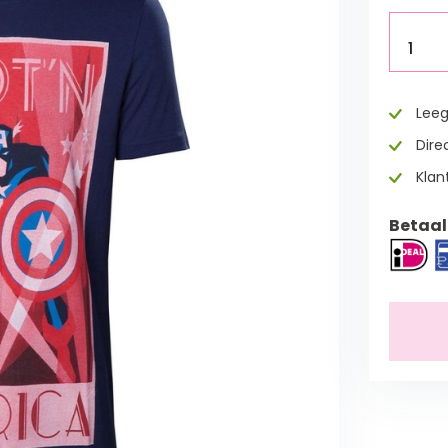
1
Leeg
Direc
Klan
Betaal 