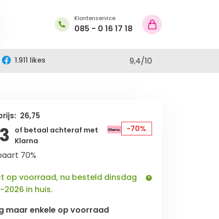
Klantenservice
085 - 0 16 17 18
1.911 likes
9,4
/
10
rijs: 26,75
03
-70%
of betaal achteraf met
Klarna
paart 70%
ct op voorraad, nu besteld dinsdag
-2026 in huis.
g maar
enkele
op voorraad