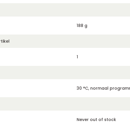
188 g
tikel
1
30 °C, normaal progra
Never out of stock