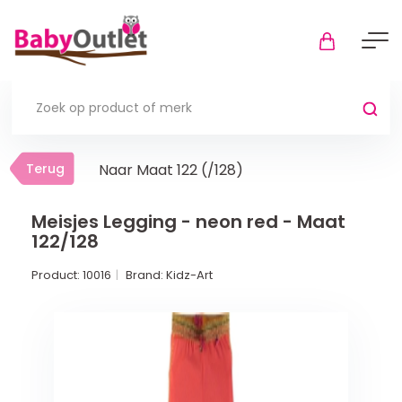
Terug
Terug
Naar Maat 122 (/128)
Thuis
Bekijk alles
Meisjes Legging - neon red - Maat
122/128
In de box
Product:
10016
Brand:
Kidz-Art
Boxkleden
Boxmatrassen en hoeslakens
Muziekmobiel
Meer