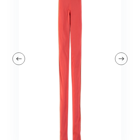
Veiligheid in en om huis
Veiligheid in huis
Veiligheid buiten de deur
Meer
Kinderstoelen
Kinderstoelen
Kindermeubels
Accessoires
Meer
Schommelstoelen en wipstoeltjes
Meer