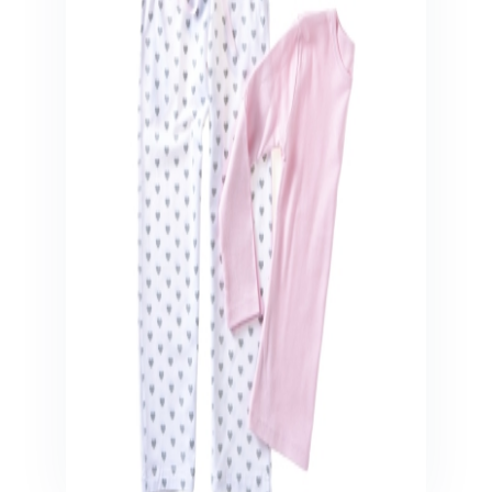
Veiligheid in en om huis
Veiligheid in huis
Veiligheid buiten de deur
Meer
Kinderstoelen
Kinderstoelen
Kindermeubels
Accessoires
Meer
Schommelstoelen en wipstoeltjes
Meer