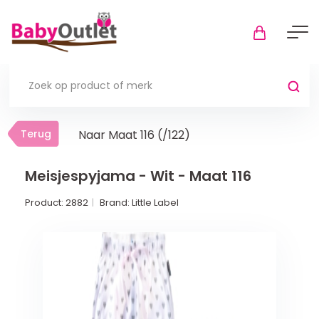
Terug
Terug
Naar Maat 116 (/122)
Thuis
Bekijk alles
Meisjespyjama - Wit - Maat 116
Product:
2882
Brand:
Little Label
In de box
Boxkleden
Boxmatrassen en hoeslakens
Muziekmobiel
Meer