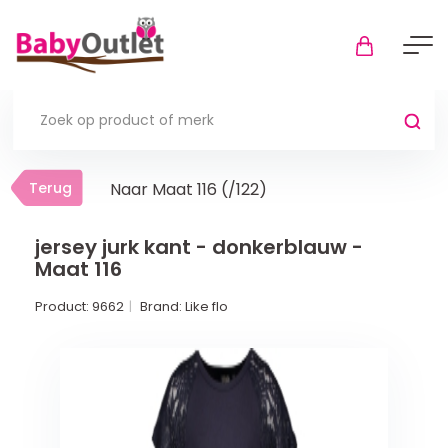
Terug
Terug
Naar Maat 116 (/122)
Thuis
Bekijk alles
jersey jurk kant - donkerblauw -
Maat 116
In de box
Product:
9662
Brand:
Like flo
Boxkleden
Boxmatrassen en hoeslakens
Muziekmobiel
Meer