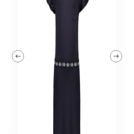
Veiligheid in en om huis
Veiligheid in huis
Veiligheid buiten de deur
Meer
Kinderstoelen
Kinderstoelen
Kindermeubels
Accessoires
Meer
Schommelstoelen en wipstoeltjes
Meer