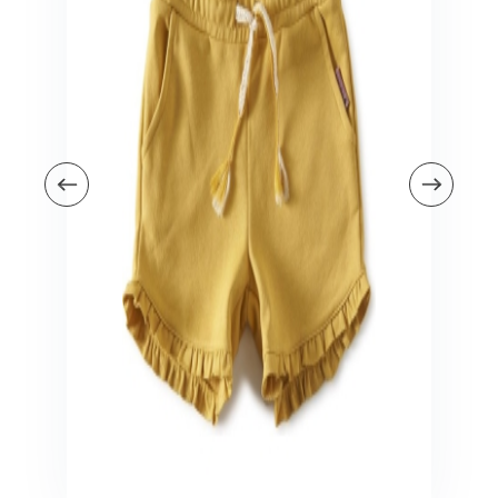
Veiligheid in en om huis
Veiligheid in huis
Veiligheid buiten de deur
Meer
Kinderstoelen
Kinderstoelen
Kindermeubels
Accessoires
Meer
Schommelstoelen en wipstoeltjes
Meer