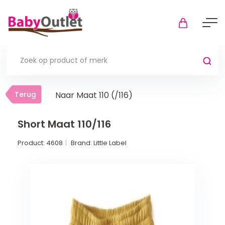
Terug
Terug
Naar Maat 110 (/116)
Thuis
Bekijk alles
Short Maat 110/116
Product:
4608
Brand:
Little Label
In de box
Boxkleden
Boxmatrassen en hoeslakens
Muziekmobiel
Meer