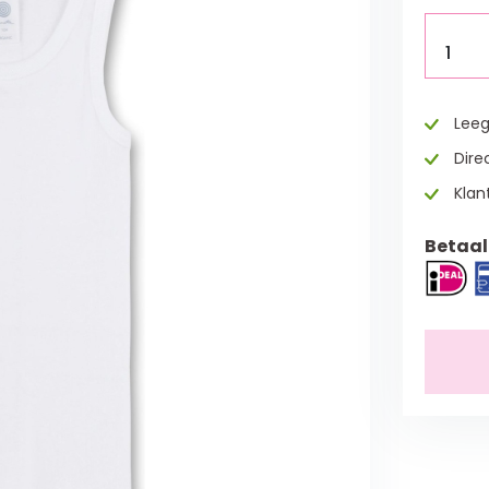
1
Leeg
Direc
Klan
Betaal 