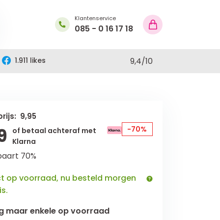
Klantenservice
085 - 0 16 17 18
1.911 likes
9,4
/
10
rijs: 9,95
9
-70%
of betaal achteraf met
Klarna
paart 70%
ct op voorraad, nu besteld morgen
is.
g maar
enkele
op voorraad