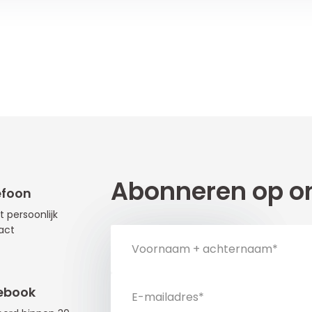
Abonneren op on
efoon
t persoonlijk
act
ebook