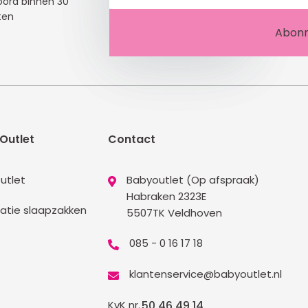
ord binnen 30
ten
Outlet
Contact
utlet
Babyoutlet (Op afspraak)
Habraken 2323E
atie slaapzakken
5507TK Veldhoven
085 - 0 16 17 18
klantenservice@babyoutlet.nl
KvK nr.
50 46 49 14