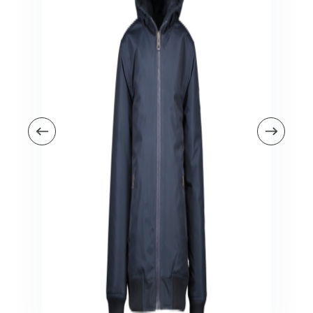
Veiligheid in en om huis
Veiligheid in huis
Veiligheid buiten de deur
Meer
Kinderstoelen
Kinderstoelen
Kindermeubels
Accessoires
Meer
Schommelstoelen en wipstoeltjes
Meer