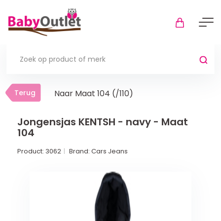
Terug
Terug
Naar Maat 104 (/110)
Thuis
Bekijk alles
Jongensjas KENTSH - navy - Maat
104
In de box
Product:
3062
Brand:
Cars Jeans
Boxkleden
Boxmatrassen en hoeslakens
Muziekmobiel
Meer