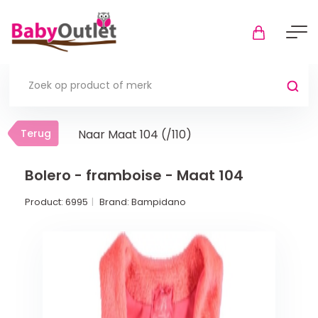
Terug
Terug
Naar Maat 104 (/110)
Thuis
Bekijk alles
Bolero - framboise - Maat 104
Product:
6995
Brand:
Bampidano
In de box
Boxkleden
Boxmatrassen en hoeslakens
Muziekmobiel
Meer