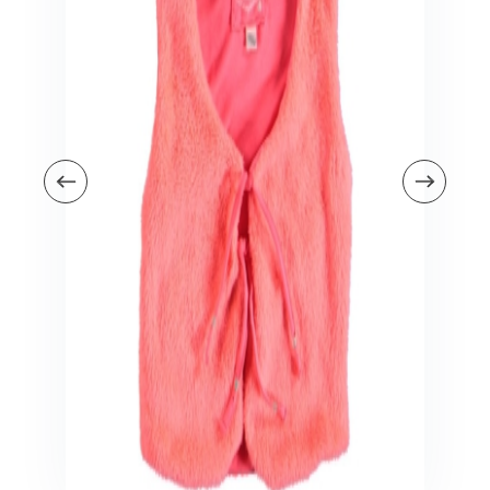
Veiligheid in en om huis
Veiligheid in huis
Veiligheid buiten de deur
Meer
Kinderstoelen
Kinderstoelen
Kindermeubels
Accessoires
Meer
Schommelstoelen en wipstoeltjes
Meer