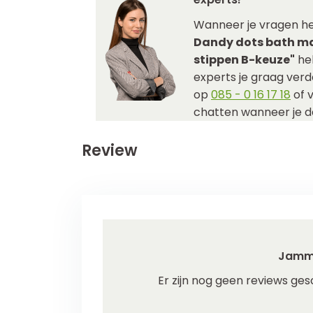
Wanneer je vragen h
Dandy dots bath m
stippen B-keuze"
hel
experts je graag verde
op
085 - 0 16 17 18
of 
chatten wanneer je da
Review
Jamm
Er zijn nog geen reviews ges