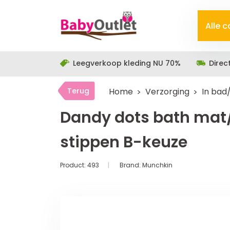
Alle 
Leegverkoop kleding NU 70%
Direc
Terug
Home
Verzorging
In bad
Dandy dots bath mat
stippen B-keuze
Product:
493
Brand:
Munchkin