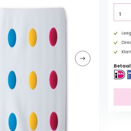
1
Leeg
Direc
Klan
Betaal 