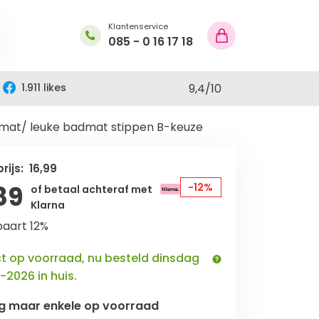
Klantenservice
085 - 0 16 17 18
1.911 likes
9,4
/
10
mat/ leuke badmat stippen B-keuze
rijs: 16,99
89
-12%
of betaal achteraf met
Klarna
paart 12%
ct op voorraad, nu besteld dinsdag
-2026 in huis.
g maar
enkele
op voorraad