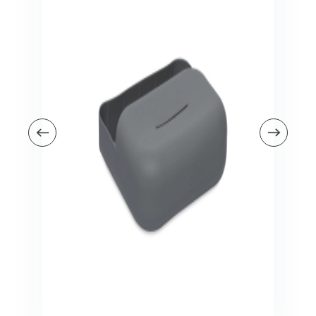
Veiligheid in en om huis
Veiligheid in huis
Veiligheid buiten de deur
Meer
Kinderstoelen
Kinderstoelen
Kindermeubels
Accessoires
Meer
Schommelstoelen en wipstoeltjes
Meer