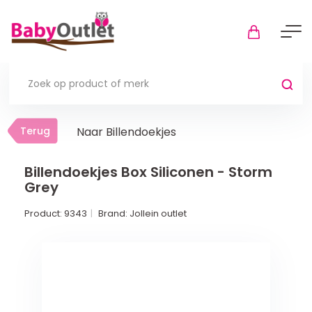
Terug
Terug
Naar Billendoekjes
Thuis
Bekijk alles
Billendoekjes Box Siliconen - Storm
Grey
In de box
Product:
9343
Brand:
Jollein outlet
Boxkleden
Boxmatrassen en hoeslakens
Muziekmobiel
Meer