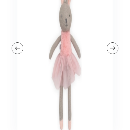
Veiligheid in en om huis
Veiligheid in huis
Veiligheid buiten de deur
Meer
Kinderstoelen
Kinderstoelen
Kindermeubels
Accessoires
Meer
Schommelstoelen en wipstoeltjes
Meer