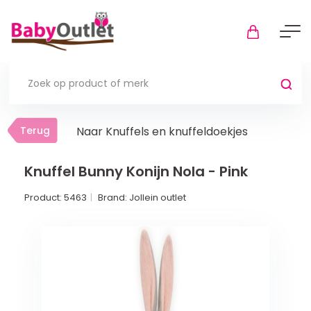
Terug
Terug
Naar Knuffels en knuffeldoekjes
Thuis
Bekijk alles
Knuffel Bunny Konijn Nola - Pink
Product:
5463
Brand:
Jollein outlet
In de box
Boxkleden
Boxmatrassen en hoeslakens
Muziekmobiel
Meer